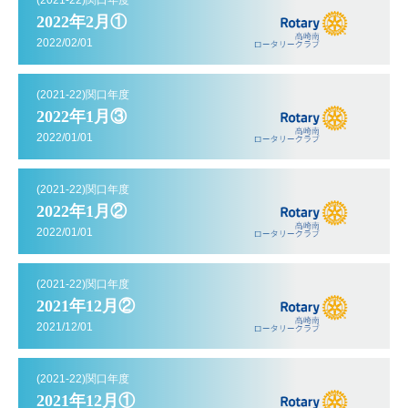
2022年2月①
2022/02/01
(2021-22)関口年度
2022年1月③
2022/01/01
(2021-22)関口年度
2022年1月②
2022/01/01
(2021-22)関口年度
2021年12月②
2021/12/01
(2021-22)関口年度
2021年12月①