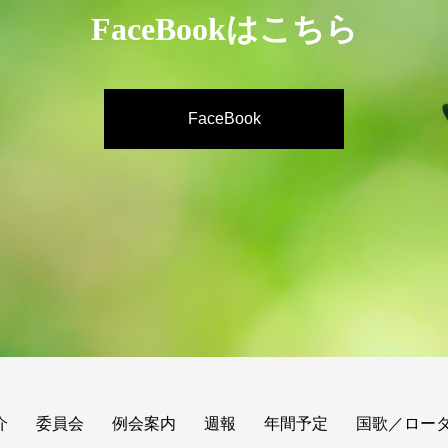
FaceBookはこちら
FaceBook
介
委員会
例会案内
週報
年間予定
国歌／ロー