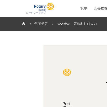
TOP
会長挨
年間予定
≪休会≫ 定款8-1（お盆）
Post