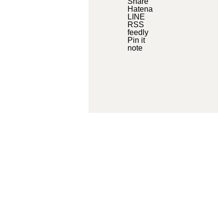
Share
Hatena
LINE
RSS
feedly
Pin it
note