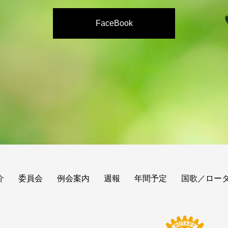
FaceBook
介
委員会
例会案内
週報
年間予定
国歌／ロー