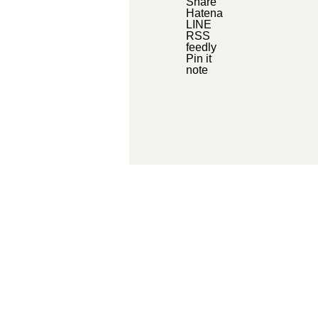
Share
Hatena
LINE
RSS
feedly
Pin it
note