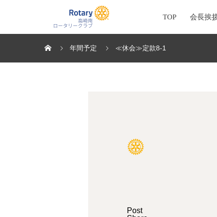
TOP
会長挨
年間予定
≪休会≫定款8-1
Post