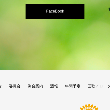
FaceBook
介
委員会
例会案内
週報
年間予定
国歌／ロー