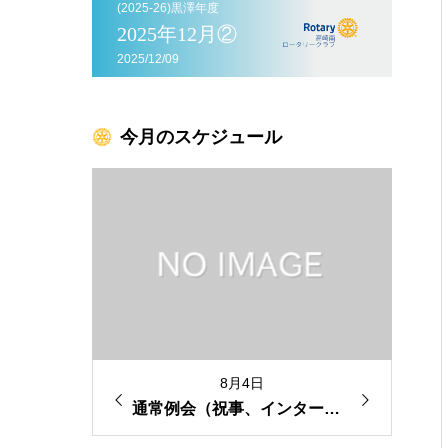
(2025-26)黒澤年度
2025年12月②
2025/12/09
今月のスケジュール
4日
8月11日
通常例会（祝事、インターアクトクラブ来訪）
≪休会≫ 定款8-1（山の日）