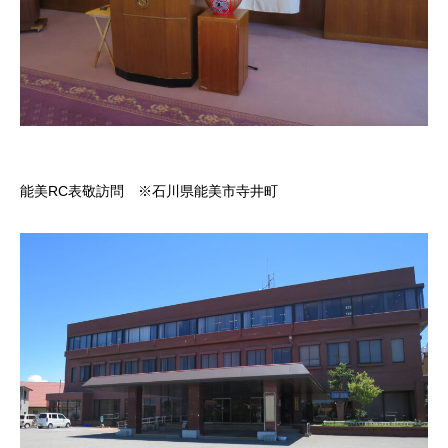
能美RC表敬訪問 ※石川県能美市寺井町