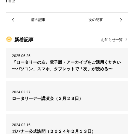
note
新着記事
お知らせ一覧
2025.06.25
『ロータリーの友』電子版・アーカイブをご活用ください
〜パソコン、スマホ、タブレットで「友」が読める〜
2024.02.27
ロータリーデー講演会（２月２３日）
2024.02.15
ガバナー公式訪問（２０２４年２月１３日）